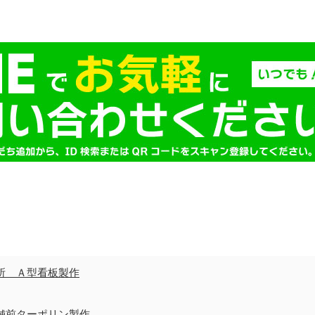
所 Ａ型看板製作
舗前ターポリン製作