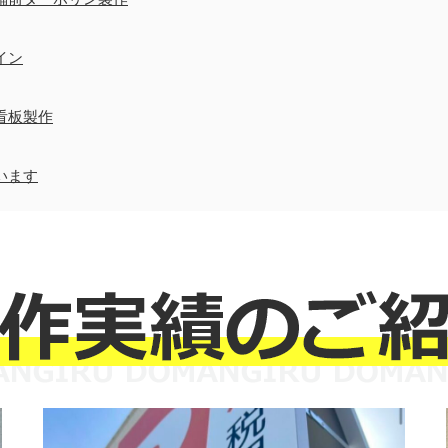
イン
看板製作
います