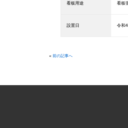
看板用途
看板
設置日
令和4
«
前の記事へ