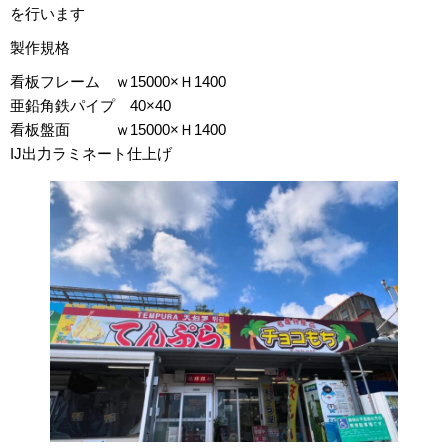
を行います
製作規格
看板フレーム ｗ15000×Ｈ1400
亜鉛角鉄パイプ 40×40
看板盤面 ｗ15000×Ｈ1400
IJ出力ラミネート仕上げ