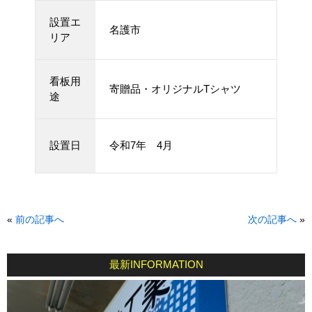
設置エ
名護市
リア
看板用
寄贈品・オリジナルTシャツ
途
設置日
令和7年 4月
«
前の記事へ
次の記事へ
»
最新INFORMATION